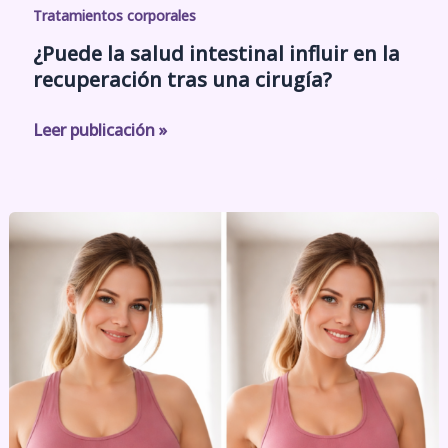
Tratamientos corporales
¿Puede la salud intestinal influir en la
recuperación tras una cirugía?
Leer publicación »
Terapia
para
la
pérdida
de
peso