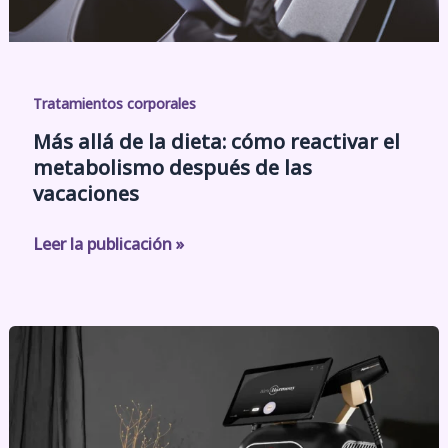
Tratamientos corporales
Más allá de la dieta: cómo reactivar el
metabolismo después de las
vacaciones
Leer la publicación »
Alma
Harmony:
el
láser
que