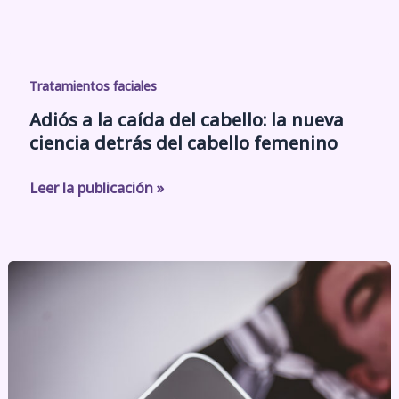
Adiós
a
Tratamientos faciales
la
Adiós a la caída del cabello: la nueva
caída
ciencia detrás del cabello femenino
del
cabello:
Leer la publicación »
la
nueva
ciencia
Más
detrás
allá
del
de
cabello
la
femenino
dieta:
cómo