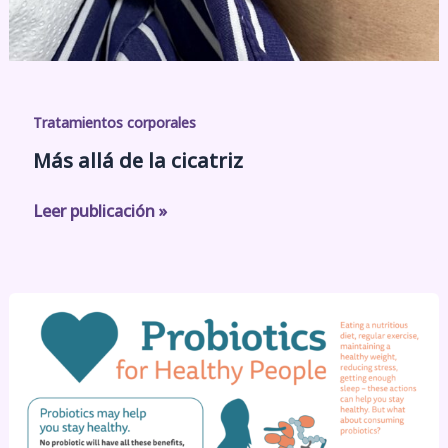
Tratamientos corporales
Más allá de la cicatriz
Leer publicación »
¿Puede
la
salud
intestinal
influir
en