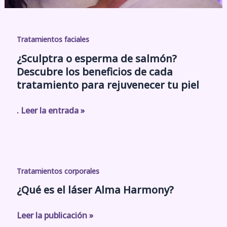
cada
tratamiento
para
Tratamientos faciales
rejuvenecer
¿Sculptra o esperma de salmón?
tu
Descubre los beneficios de cada
piel
tratamiento para rejuvenecer tu piel
. Leer la entrada »
¿Qué
es
Tratamientos corporales
el
¿Qué es el láser Alma Harmony?
láser
Alma
Leer la publicación »
Harmony?