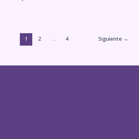
1
2
…
4
Siguiente
→