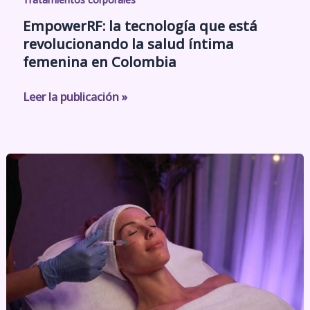
EmpowerRF: la tecnología que está
revolucionando la salud íntima
femenina en Colombia
Leer la publicación »
¿Sculptra
o
esperma
de
salmón?
Descubre
los
beneficios
de