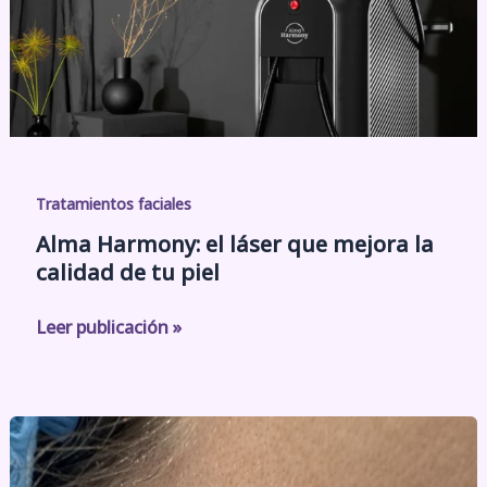
mejora
la
calidad
de
tu
piel
Tratamientos faciales
Alma Harmony: el láser que mejora la
calidad de tu piel
Leer publicación »
Más
allá
de