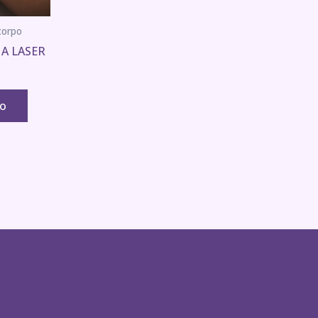
corpo
 A LASER
ho