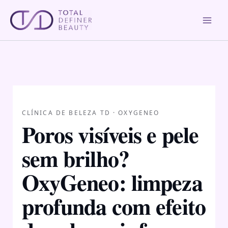
Pular
para
o
conteúdo
CLÍNICA DE BELEZA TD · OXYGENEO
Poros visíveis e pele
sem brilho?
OxyGeneo: limpeza
profunda com efeito