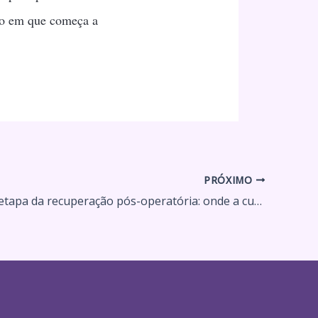
to em que começa a
PRÓXIMO
A segunda etapa da recuperação pós-operatória: onde a cura se encontra com o refinamento