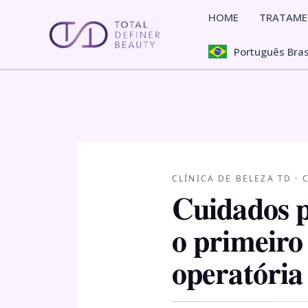
Pular
HOME
TRATAM
para
o
Português Bras
conteúdo
CLÍNICA DE BELEZA TD ·
Cuidados p
o primeiro
operatória