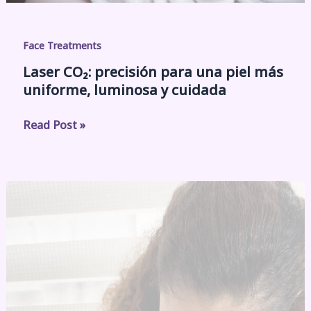
Face Treatments
Laser CO₂: precisión para una piel más
uniforme, luminosa y cuidada
Read Post »
Dermapen
en
TD
Beauty:
para
una
piel