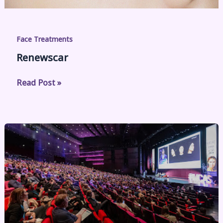
Face Treatments
Renewscar
Read Post »
Cinco
innovaciones
que
marcarán
el
futuro
de
la