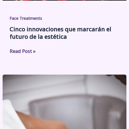
estética
Face Treatments
Cinco innovaciones que marcarán el
futuro de la estética
Read Post »
La
segunda
etapa
de
la
recuperación
postoperatoria: