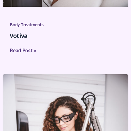
Body Treatments
Votiva
Read Post »
Laser
CO₂:
precisión
para
una
piel
más